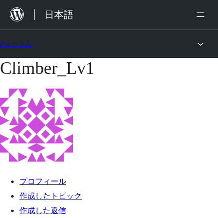
内
日本語
容
を
フォーラム
ス
Climber_Lv1
コ
キ
ン
ッ
テ
プ
ン
ツ
へ
ス
キ
プロフィール
ッ
作成したトピック
プ
作成した返信