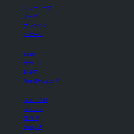
ショーケース
テーマ
プラグイン
パターン
Learn
サポート
開発者
WordPress.tv
↗
参加・貢献
イベント
寄付
↗
Swag
↗