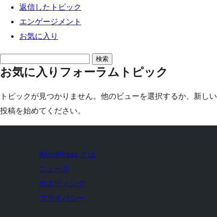
返信したトピック
エンゲージメント
お気に入り
ト
お気に入りフォーラムトピック
ピ
ッ
トピックが見つかりません。他のビューを選択するか、新しい
ク
投稿を始めてください。
を
検
索:
WordPress とは
ニュース
ホスティング
プライバシー