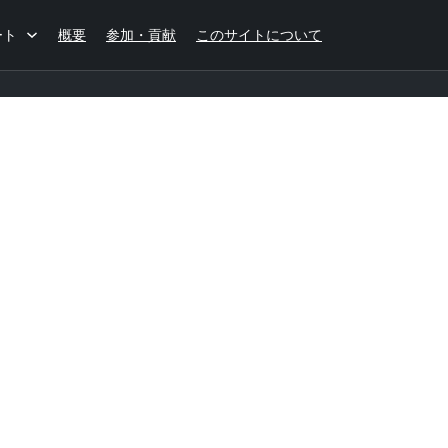
ート
概要
参加・貢献
このサイトについて