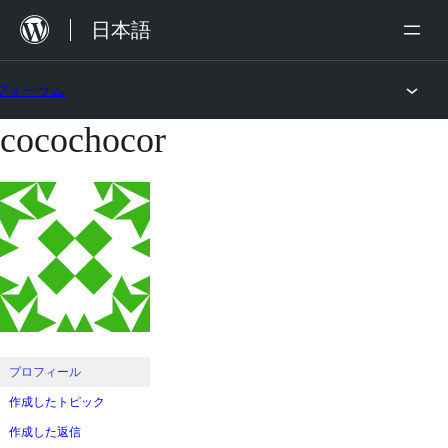
内
日本語
容
を
フォーラム
ス
cocochocor
コ
キ
ン
ッ
テ
プ
ン
ツ
へ
ス
キ
ッ
プロフィール
プ
作成したトピック
作成した返信