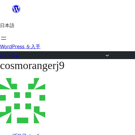
内
容
日本語
を
ス
キ
WordPress を入手
ッ
フォーラム
cosmorangerj9
プ
コ
ン
テ
ン
ツ
へ
ス
キ