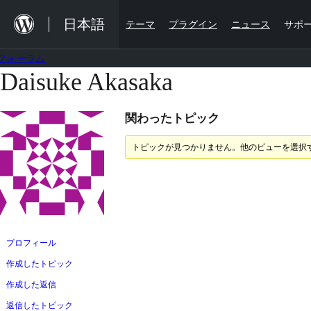
内
日本語
テーマ
プラグイン
ニュース
サポ
容
を
フォーラム
ス
Daisuke Akasaka
コ
キ
ン
ッ
関わったトピック
テ
プ
ン
トピックが見つかりません。他のビューを選択
ツ
へ
ス
キ
ッ
プロフィール
プ
作成したトピック
作成した返信
返信したトピック