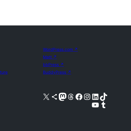
WordPress.com
↗
Matt
↗
bbPress
↗
uture
BuddyPress
↗
X (旧 Twitter) アカウントへ
Bluesky アカウントへ
Mastodon アカウントへ
Threads アカウントへ
Facebook ページへ
Instagram アカウントへ
LinkedIn アカウントへ
TikTok アカウントへ
YouTube チャンネルへ
Tumblr アカウントへ