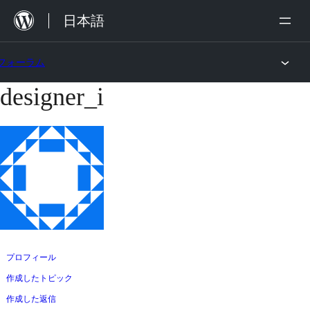
内
日本語
容
を
フォーラム
ス
designer_i
コ
キ
ン
ッ
テ
プ
ン
ツ
へ
ス
キ
ッ
プロフィール
プ
作成したトピック
作成した返信