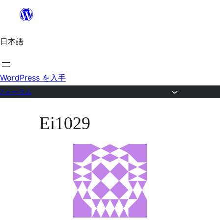
内
容
日本語
を
ス
キ
WordPress を入手
ッ
フォーラム
プ
コ
Ei1029
ン
テ
ン
ツ
へ
ス
キ