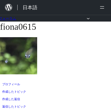
内
日本語
容
を
フォーラム
fiona0615
コ
ス
ン
キ
テ
ッ
ン
プ
ツ
へ
ス
キ
ッ
プロフィール
プ
作成したトピック
作成した返信
返信したトピック