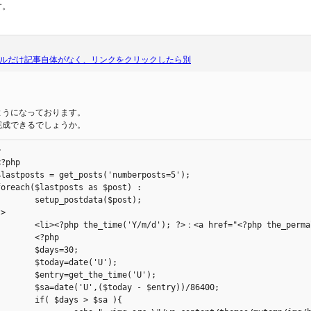
す。
ルだけ記事自体がなく、リンクをクリックしたら別
ようになっております。
完成できるでしょうか。


$post);

-<?php the_ID(); ?>"><?php the_title(); ?></a>

hp

30;

('U');

me('U');

try))/86400;

$sa ){
