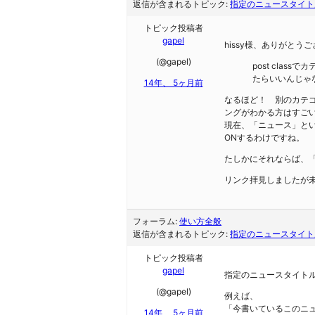
返信が含まれるトピック:
指定のニュースタイト
トピック投稿者
gapel
hissy様、ありがとう
(@gapel)
post cla
たらいいんじゃ
14年、 5ヶ月前
なるほど！ 別のカテ
ングがわかる方はすご
現在、「ニュース」と
ONするわけですね。
たしかにそれならば、
リンク拝見しましたが
フォーラム:
使い方全般
返信が含まれるトピック:
指定のニュースタイト
トピック投稿者
gapel
指定のニュースタイト
(@gapel)
例えば、
「今書いているこのニ
14年、 5ヶ月前