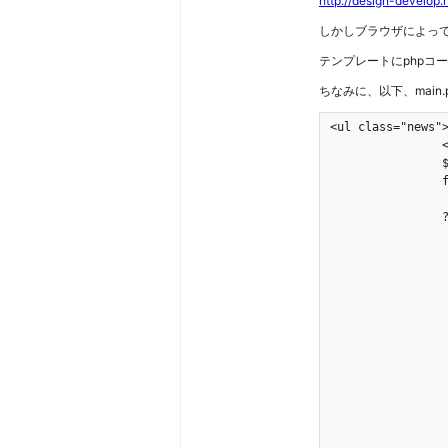
http://design-develop.
しかしブラウザによっ
テンプレートにphpコ
ちなみに、以下、mai
<ul class="news">
		<?php

		$lastposts = get_posts('numberposts=5');

		foreach($lastposts as $post) :

			setup_postdata(
		?>

			<li><?php the_time('Y/m/d'); ?>：<a href="<?php the_permalink(); ?>" name="post-<?php the_ID(); ?>" id="post
			<?p
			$days=
			$today=date
			$entry=get_the_ti
			$sa=date('U',($today - $en
			if( $days > 
 	 			echo " <img src=\"/wp-content/themes/mytemp/img/home/iconnew.gif\" width=\"30\" height=\"16\" alt=\"NEW\" />";

 			}

			?
			</l