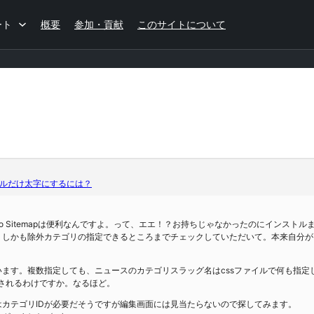
ート
概要
参加・貢献
このサイトについて
ルだけ太字にするには？
 Auto Sitemapは便利なんですよ。って、エエ！？お持ちじゃなかったのにイン
。しかも除外カテゴリの指定できるところまでチェックしていただいて。本来自分が
います。複数指定しても、ニュースのカテゴリスラッグ名はcssファイルで何も指定
生かされるわけですか。なるほど。
はカテゴリIDが必要だそうですが編集画面には見当たらないので探してみます。