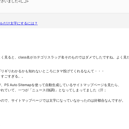
いました<(_ _)>
ルだけ太字にするには？
く見ると、class名がカテゴリスラッグ名そのものではダメでしたですね。よく見
ギリギリわかるかも知れないところにタマ投げてくれるなんて・・・
、すごすぎる。。
PS Auto Sitemapを使って自動生成しているサイトマップページを見たら、
れていて、一つが「ニュース(強調)」となってしまってました（汗；
いので、サイトマップページでは太字になっていなかったのは好都合なんですが。
１
２
３