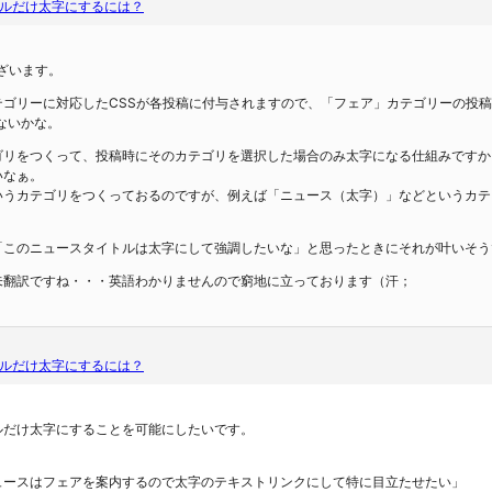
ルだけ太字にするには？
ございます。
ssでカテゴリーに対応したCSSが各投稿に付与されますので、「フェア」カテゴリーの投
ないかな。
ゴリをつくって、投稿時にそのカテゴリを選択した場合のみ太字になる仕組みですか
いなぁ。
いうカテゴリをつくっておるのですが、例えば「ニュース（太字）」などというカテ
「このニュースタイトルは太字にして強調したいな」と思ったときにそれが叶いそう
未翻訳ですね・・・英語わかりませんので窮地に立っております（汗；
ルだけ太字にするには？
ルだけ太字にすることを可能にしたいです。
ュースはフェアを案内するので太字のテキストリンクにして特に目立たせたい」