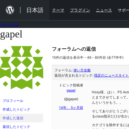
内
日本語
テーマ
プラグイン
ニュース
サポ
容
を
フォーラム
ス
gapel
コ
キ
ン
ッ
フォーラムへの返信
テ
プ
ン
15件の返信を表示中 - 46 - 60件目 (全77件中)
ツ
フォーラム:
使い方全般
へ
返信が含まれるトピック:
指定のニュースタイト
ス
トピック投稿者
gapel
キ
hissy様、はい、PS
とまでさせてしまって
(@gapel)
ッ
プロフィール
んというかもう。。
14年、 5ヶ月前
プ
作成したトピック
そしてありがとうござ
るclass指示だけが
作成した返信
カテゴリを除外するに
返信したトピック