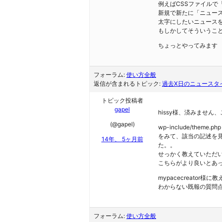
例えばCSSファイルで「ne
新規で新たに「ニュース
太字にしたいニュース
もしかしてそういうこ
ちょっとやってみます
フォーラム:
使い方全般
返信が含まれるトピック:
過去X日のニュースタ
トピック投稿者
gapel
hissy様、済みませ
(@gapel)
wp-include/theme.php
をみて、該当の記述を
14年、 5ヶ月前
た。。
せっかく教えていただ
こちらがより良いとあ
mypacecreato
わからない既報の質問点
フォーラム:
使い方全般