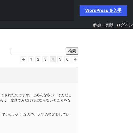
WordPress を入手
参加・貢献
ログイン
←
1
2
3
4
5
6
→
ストルまでされたのですか。ごめんなさい、そんなこ
もう一度見てみなければならないところをな
していないわけなので、太字の指定をしてい