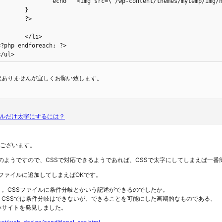
>

i>

	</ul>
訳ありませんが宜しくお願い致します。
ルだけ太字にするには？
とうございます。
りのようですので、CSSで対応できるようであれば、CSSで太字にしてしまえば一
マファイルに追加してしまえばOKです。
。CSSファイルに条件分岐とかいう記述ができるのでしたか。
、CSSでは条件分岐はできないが、できることを可能にした画期的なものである、
いサイトを発見しました。