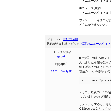
・ニュースタイトル
●ニュース(強調)
・ニュースタイトル４
ウ～ン・・・今までど
どうにか考えないと。
フォーラム:
使い方全般
返信が含まれるトピック:
指定のニュースタイト
トピック投稿者
gapel
hissy様、何度もホン
入れましたら確かにもの
(@gapel)
例えば以下のように出
14年、 5ヶ月前
冒頭の「post-数字
<li class="post-
そして、最後の「cat
していましたので間違
うん？、とすると、も
CSSのclass名と