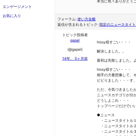
本当に色々ありがとうござ
エンゲージメント
お気に入り
フォーラム:
使い方全般
返信が含まれるトピック:
指定のニュースタイト
トピック投稿者
gapel
hissy様すごい・・・
(@gapel)
解決しました。。
14年、 5ヶ月前
最初は失敗しました。よ
hissy様すごい・・・
相手の力量想像して、
ビビりました・・・す
ただ、今気づきましたが、
ニュースカテゴリが分か
どうしよこれ・・・
トップページだけでい
●ニュース
・ニュースタイトル
・ニュースタイトル
・ニュースタイトル