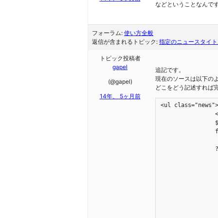
などということなんで
フォーラム:
使い方全般
返信が含まれるトピック:
指定のニュースタイト
トピック投稿者
gapel
追記です。
現在のソースは以下の
(@gapel)
どこをどう記述すれば
14年、 5ヶ月前
<ul class="news">
		<?php

		$lastposts = get_posts('numberposts=5');

		foreach($lastposts as $post) :

			setup_postdata(
		?>

			<li><?php the_time('Y/m/d'); ?>：<a href="<?php the_permalink(); ?>" name="post-<?php the_ID(); ?>" id="post
			<?p
			$days=
			$today=date
			$entry=get_the_ti
			$sa=date('U',($today - $en
			if( $days > 