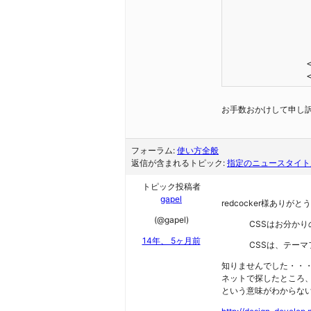
 	 			echo " <img src=\"/wp-content/themes/mytemp/img/home/iconnew.gif\" width=\"30\" height=\"16\" alt=\"NEW\" />";

 			}

			?
			</l
 		<?php endforeach; ?>

	
お手数おかけして申し
フォーラム:
使い方全般
返信が含まれるトピック:
指定のニュースタイト
トピック投稿者
gapel
redcocker様ありが
(@gapel)
CSSはお分か
14年、 5ヶ月前
CSSは、テー
知りませんでした・・・
ネットで探したところ
という意味がわからな