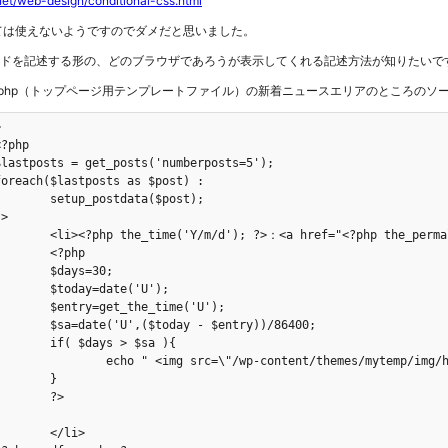
net/web-design/conditional-css.html
ては使えないようですのでダメだと思いました。
ードを記述する形の、どのブラウザであろうが表示してくれる記述方法が知りたいで
n.php（トップページ用テンプレートファイル）の新着ニュースエリアのところのソ


$post);

-<?php the_ID(); ?>"><?php the_title(); ?></a>

hp

30;

('U');

me('U');

try))/86400;

$sa ){

>

i>
