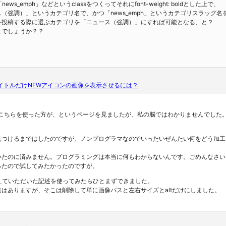
ws_emph」などというclassをつくってそれにfont-weight: boldとした上で、
（強調）」というカテゴリ名で、かつ「news_emph」というカテゴリスラッグ
を投稿する際に選ぶカテゴリを「ニュース（強調）」にすれば可能となる、と？
とでしょうか？？
イトルだけNEWアイコンの画像を表示させるには？
ん、こちらを使った方が、というページを見ましたが、私の脳ではわかりませんでした
見つけるまではしたのですが、ノンプログラマなのでいったいぜんたい何をどう加工
いたのに済みません。プログラミングは本当に何もわからないんです。ごめんなさい
ったので試してみたかったのですが。
r様に教えていただいた記述を使ってみたらひとまずできました。
はありますが、そこは削除して単に画像パスと左右サイズとaltだけにしました。