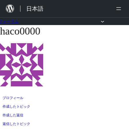
内
日本語
容
を
フォーラム
haco0000
コ
ス
ン
キ
テ
ッ
ン
プ
ツ
へ
ス
キ
ッ
プロフィール
プ
作成したトピック
作成した返信
返信したトピック