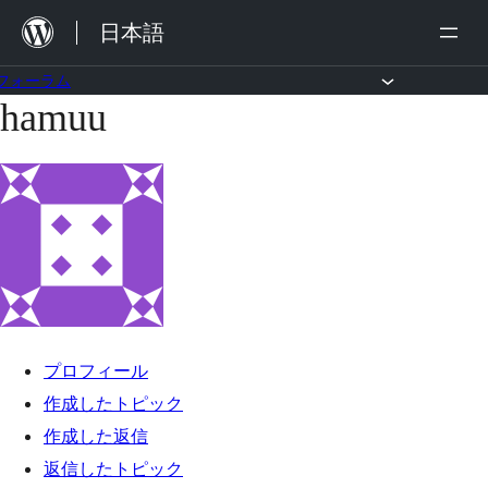
内
日本語
容
を
フォーラム
hamuu
コ
ス
ン
キ
テ
ッ
ン
プ
ツ
へ
ス
キ
プロフィール
ッ
作成したトピック
プ
作成した返信
返信したトピック