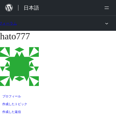
内
日本語
容
を
フォーラム
ス
hato777
コ
キ
ン
ッ
テ
プ
ン
ツ
へ
ス
キ
ッ
プロフィール
プ
作成したトピック
作成した返信