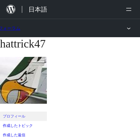
内
日本語
容
を
フォーラム
ス
hattrick47
コ
キ
ン
ッ
テ
プ
ン
ツ
へ
ス
キ
ッ
プロフィール
プ
作成したトピック
作成した返信