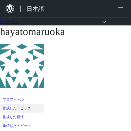
内
日本語
容
を
フォーラム
hayatomaruoka
コ
ス
ン
キ
テ
ッ
ン
プ
ツ
へ
ス
キ
ッ
プロフィール
プ
作成したトピック
作成した返信
返信したトピック