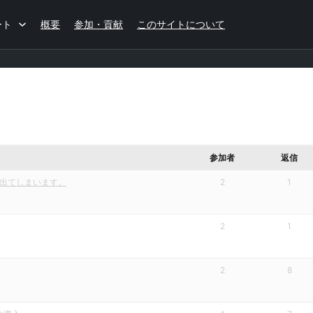
ート
概要
参加・貢献
このサイトについて
参加者
返信
ーが出てしまいます。
2
1
2
1
2
8