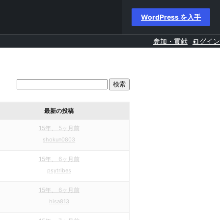
WordPress を入手
参加・貢献
ログイン
最新の投稿
15年、 5ヶ月前
shokun0803
15年、 6ヶ月前
psytribes
15年、 6ヶ月前
hisa813