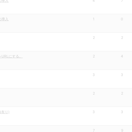
の導入
4
7
の導入
1
0
2
2
URLにする。
2
4
3
3
2
2
有り)
3
3
7
9