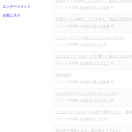
企業サイトを制作している中で、英語と中国語
エンゲージメント
トピック作成者:
hisa813
使い方全般
内
お気に入り
企業サイトを制作している中で、英語と中国語
トピック作成者:
hisa813
使い方全般
内
このテーマとても気に入っているのですが‥
トピック作成者:
hisa813
テーマ
内
カスタムフィールド に記載した値のアドレスを
トピック作成者:
hisa813
プラグイン
内
WPの移行
トピック作成者:
hisa813
使い方全般
内
こんなプラグインってないでしょうか？
トピック作成者:
hisa813
プラグイン
内
こうゆうようなサイトをWPで制作したい (画像
トピック作成者:
hisa813
テーマ
内
初心者で御座います。誰か教えて下さい。