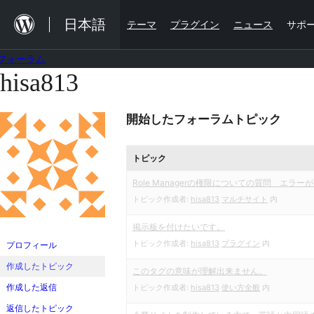
内
日本語
テーマ
プラグイン
ニュース
サポ
容
を
フォーラム
ス
hisa813
コ
キ
ン
ッ
開始したフォーラムトピック
テ
プ
ン
トピック
ツ
へ
Role Managerの権限についての質問 エラ
トピック作成者:
hisa813
マルチサイト
内
ス
キ
掲示板を付けたいです。
トピック作成者:
hisa813
プラグイン
内
ッ
プロフィール
プ
作成したトピック
このタグの意味が理解出来ません。
作成した返信
トピック作成者:
hisa813
使い方全般
内
返信したトピック