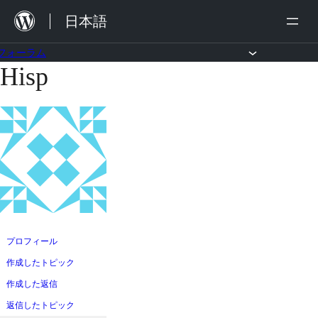
内
日本語
容
を
フォーラム
Hisp
コ
ス
ン
キ
テ
ッ
ン
プ
ツ
へ
ス
キ
ッ
プロフィール
プ
作成したトピック
作成した返信
返信したトピック