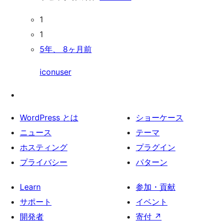
1
1
5年、 8ヶ月前
iconuser
WordPress とは
ショーケース
ニュース
テーマ
ホスティング
プラグイン
プライバシー
パターン
Learn
参加・貢献
サポート
イベント
開発者
寄付
↗