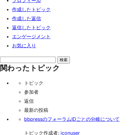
プロフィール
ッ
作成したトピック
プ
作成した返信
返信したトピック
エンゲージメント
お気に入り
ト
関わったトピック
ピ
ッ
トピック
ク
参加者
を
返信
検
最新の投稿
索:
bbpressのフォーラムIDごとの分岐について
トピック作成者:
iconuser