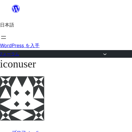
内
容
日本語
を
ス
キ
WordPress を入手
ッ
フォーラム
iconuser
プ
コ
ン
テ
ン
ツ
へ
ス
キ