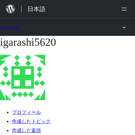
内
日本語
容
を
フォーラム
ス
igarashi5620
コ
キ
ン
ッ
テ
プ
ン
ツ
へ
ス
キ
プロフィール
ッ
作成したトピック
プ
作成した返信