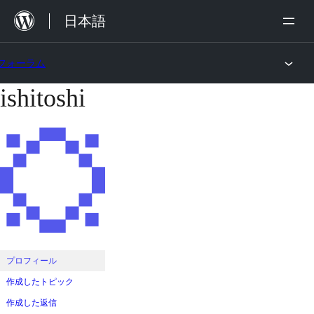
内
日本語
容
を
フォーラム
ス
ishitoshi
コ
キ
ン
ッ
テ
プ
ン
ツ
へ
ス
キ
ッ
プロフィール
プ
作成したトピック
作成した返信