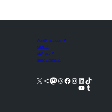
WordPress.com
↗
Matt
↗
bbPress
↗
BuddyPress
↗
X (旧 Twitter) アカウントへ
Bluesky アカウントへ
Mastodon アカウントへ
Threads アカウントへ
Facebook ページへ
Instagram アカウントへ
LinkedIn アカウントへ
TikTok アカウントへ
YouTube チャンネルへ
Tumblr アカウントへ