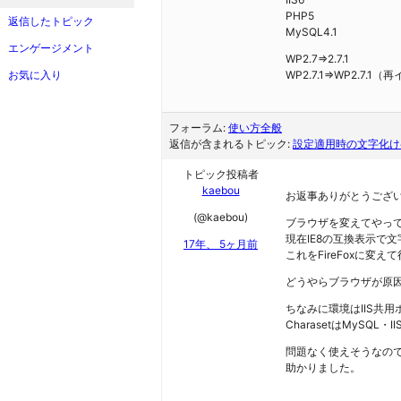
PHP5
返信したトピック
MySQL4.1
エンゲージメント
WP2.7⇒2.7.1
お気に入り
WP2.7.1⇒WP2.7.1
フォーラム:
使い方全般
返信が含まれるトピック:
設定適用時の文字化け
トピック投稿者
kaebou
お返事ありがとうござ
(@kaebou)
ブラウザを変えてやっ
現在IE8の互換表示で
17年、 5ヶ月前
これをFireFoxに変
どうやらブラウザが原
ちなみに環境はIIS共
CharasetはMySQ
問題なく使えそうなの
助かりました。