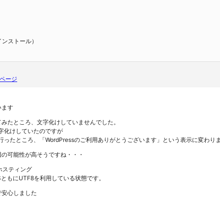
（再インストール）
ページ
います
てみたところ、文字化けしていませんでした。
文字化けしていたのですが
えて行ったところ、「WordPressのご利用ありがとうございます」という表示に変わり
因の可能性が高そうですね・・・
用ホスティング
L・IISともにUTF8を利用している状態です。
で安心しました