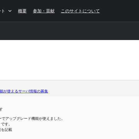
ート
概要
参加・貢献
このサイトについて
能が使えるサーバ情報の募集
す
サーバーでアップグレード機能が使えました。
うです。
境を記載