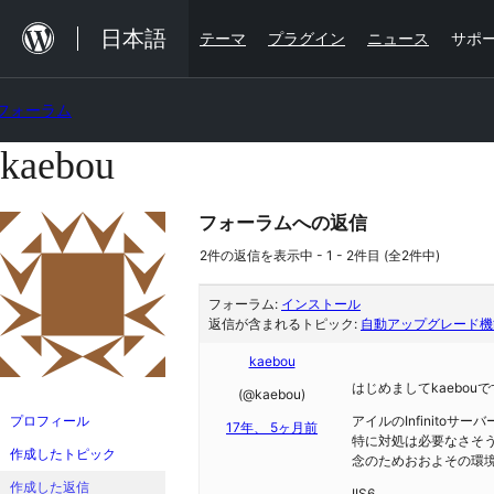
内
日本語
テーマ
プラグイン
ニュース
サポ
容
を
フォーラム
ス
キ
kaebou
コ
ッ
ン
プ
フォーラムへの返信
テ
ン
2件の返信を表示中 - 1 - 2件目 (全2件中)
ツ
フォーラム:
インストール
へ
返信が含まれるトピック:
自動アップグレード機
ス
kaebou
キ
はじめましてkaebouで
(@kaebou)
ッ
プロフィール
アイルのInfinito
17年、 5ヶ月前
特に対処は必要なさそ
プ
作成したトピック
念のためおおよその環
作成した返信
IIS6