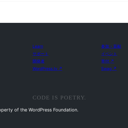
Learn
参加・貢献
サポート
イベント
開発者
寄付
↗
WordPress.tv
↗
Swag
↗
CODE IS POETRY.
operty of the WordPress Foundation.