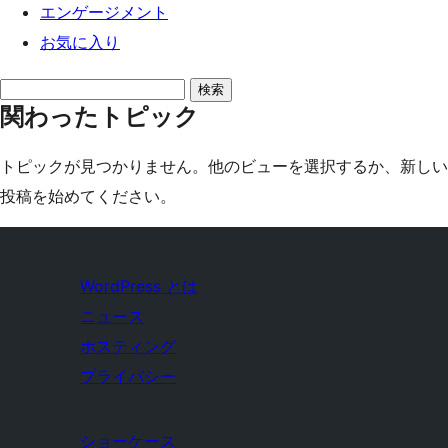
エンゲージメント
お気に入り
ト
関わったトピック
ピ
ッ
トピックが見つかりません。他のビューを選択するか、新しい
ク
投稿を始めてください。
を
検
索:
WordPress とは
ニュース
ホスティング
プライバシー
ショーケース