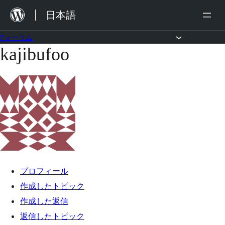
内
日本語
容
を
フォーラム
kajibufoo
コ
ス
ン
キ
テ
ッ
ン
プ
ツ
へ
ス
キ
プロフィール
ッ
作成したトピック
プ
作成した返信
返信したトピック