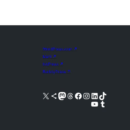
WordPress.com
↗
Matt
↗
bbPress
↗
BuddyPress
↗
X (旧 Twitter) アカウントへ
Bluesky アカウントへ
Mastodon アカウントへ
Threads アカウントへ
Facebook ページへ
Instagram アカウントへ
LinkedIn アカウントへ
TikTok アカウントへ
YouTube チャンネルへ
Tumblr アカウントへ