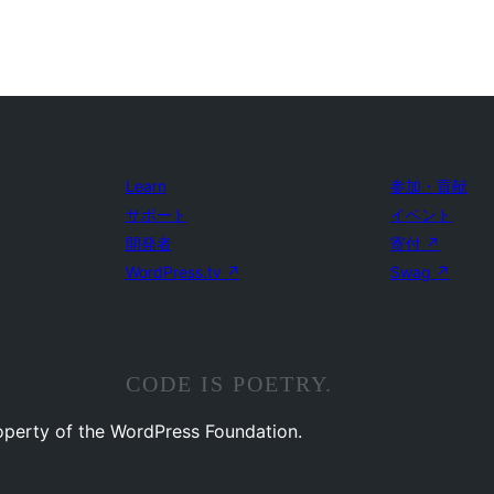
Learn
参加・貢献
サポート
イベント
開発者
寄付
↗
WordPress.tv
↗
Swag
↗
CODE IS POETRY.
operty of the WordPress Foundation.