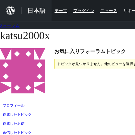
内
日本語
テーマ
プラグイン
ニュース
サポ
容
を
フォーラム
ス
katsu2000x
コ
キ
ン
ッ
お気に入りフォーラムトピック
テ
プ
ン
トピックが見つかりません。他のビューを選択
ツ
へ
ス
キ
ッ
プロフィール
プ
作成したトピック
作成した返信
返信したトピック