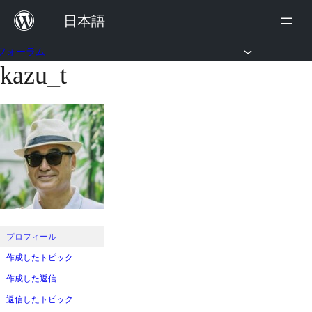
内
日本語
容
を
フォーラム
kazu_t
コ
ス
ン
キ
テ
ッ
ン
プ
ツ
へ
ス
キ
ッ
プロフィール
プ
作成したトピック
作成した返信
返信したトピック