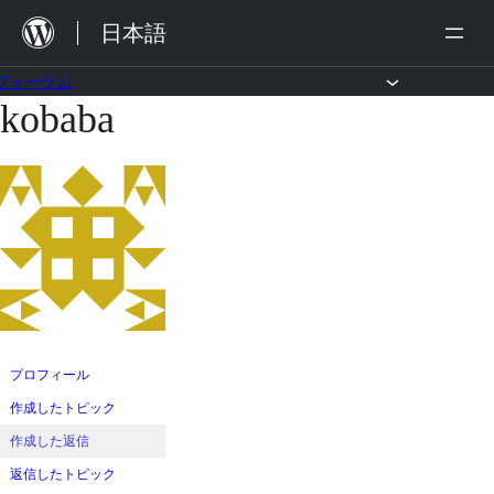
内
日本語
容
を
フォーラム
kobaba
コ
ス
ン
キ
テ
ッ
ン
プ
ツ
へ
ス
キ
ッ
プロフィール
プ
作成したトピック
作成した返信
返信したトピック