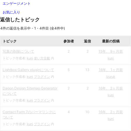
エンゲージメント
お気に入り
返信したトピック
4件の返信を表示中 - 1 - 4件目 (全4件中)
トピック
参加者
返信
最新の投稿
写真の削除について
2
2
15年、 9ヶ月前
トピック作成者:
kuni
使い方全般
内
kuni
Lightbox Gallery pluginについて
5
13
16年、 1ヶ月前
トピック作成者:
kuni
プラグイン
内
izuruk
Dagon Design Sitemap Generator
2
2
16年、 2ヶ月前
について
kuni
トピック作成者:
kuni
プラグイン
内
Contact Form 7のパーマリンクに
4
10
16年、 2ヶ月前
ついて
kuni
トピック作成者:
kuni
プラグイン
内