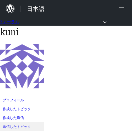
内
日本語
容
を
フォーラム
kuni
コ
ス
ン
キ
テ
ッ
ン
プ
ツ
へ
ス
キ
ッ
プロフィール
プ
作成したトピック
作成した返信
返信したトピック