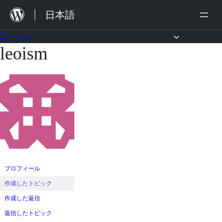
内
日本語
容
を
フォーラム
leoism
コ
ス
ン
キ
テ
ッ
ン
プ
ツ
へ
ス
キ
ッ
プロフィール
プ
作成したトピック
作成した返信
返信したトピック