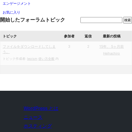
エンゲージメント
お気に入り
開始したフォーラムトピック
トピック
参加者
返信
最新の投稿
ファイルをダウンロードしてしま
3
2
15年、 5ヶ月前
う。
Heihachiro
トピック作成者:
leoism
使い方全般
内
WordPress とは
ニュース
ホスティング