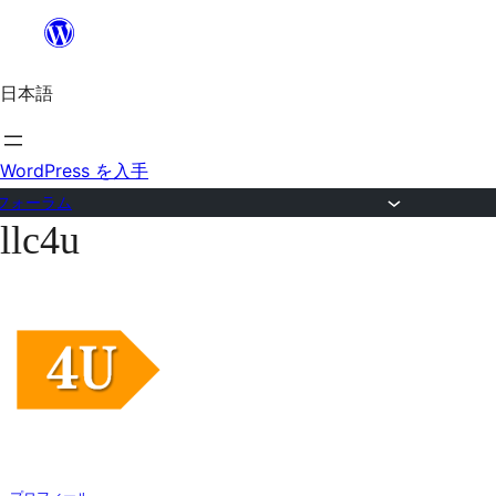
内
容
日本語
を
ス
キ
WordPress を入手
ッ
フォーラム
llc4u
プ
コ
ン
テ
ン
ツ
へ
ス
キ