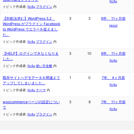
llc4u
トピック作成者:
llc4u
プラグイン
内
【対処法求む】WordPress 5.2
3
3
6年、 11ヶ月前
WordPress がプラグイン Facebook
npssl
to WordPress でエラーを捉えまし
た。
トピック作成者:
llc4u
プラグイン
内
【HELP】ログインできなくなりま
3
10
6年、 11ヶ月前
した…
llc4u
トピック作成者:
llc4u
使い方全般
内
既存サイトへデモデータを間違えて
1
0
7年、 4ヶ月前
アップしてしまいました…
llc4u
トピック作成者:
llc4u
テーマ
内
woocommerceページの設定につい
3
8
7年、 11ヶ月前
て
llc4u
トピック作成者:
llc4u
プラグイン
内