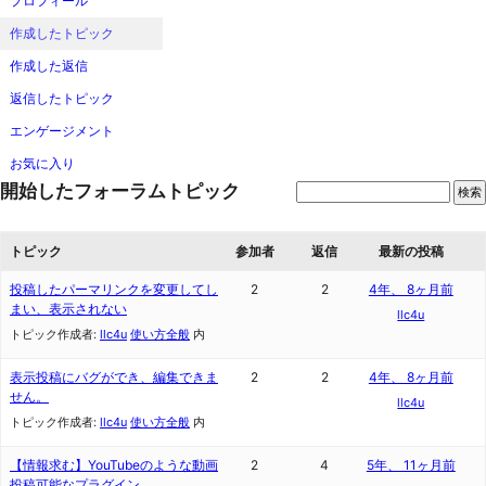
ッ
プロフィール
プ
作成したトピック
作成した返信
返信したトピック
エンゲージメント
お気に入り
開始したフォーラムトピック
トピック
参加者
返信
最新の投稿
投稿したパーマリンクを変更してし
2
2
4年、 8ヶ月前
まい、表示されない
llc4u
トピック作成者:
llc4u
使い方全般
内
表示投稿にバグができ、編集できま
2
2
4年、 8ヶ月前
せん。
llc4u
トピック作成者:
llc4u
使い方全般
内
【情報求む】YouTubeのような動画
2
4
5年、 11ヶ月前
投稿可能なプラグイン