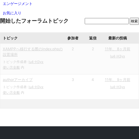
エンゲージメント
お気に入り
開始したフォーラムトピック
トピック
参加者
返信
最新の投稿
XAMPPへ移行する際のindex.phpの
2
2
11年、 8ヶ月前
設置場所
lu4-H3yx
トピック作成者:
lu4-H3yx
使い方全般
内
authorアーカイブ
3
4
11年、 9ヶ月前
トピック作成者:
lu4-H3yx
lu4-H3yx
使い方全般
内