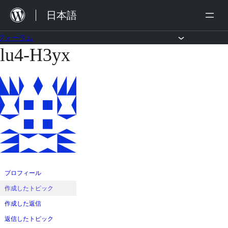
内
日本語
容
を
フォーラム
lu4-H3yx
コ
ス
ン
キ
テ
ッ
ン
プ
ツ
へ
ス
キ
ッ
プロフィール
プ
作成したトピック
作成した返信
返信したトピック