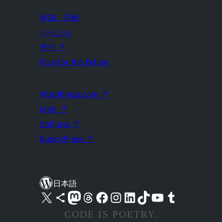
参加・貢献
イベント
寄付
↗
Five for the Future
WordPress.com
↗
Matt
↗
bbPress
↗
BuddyPress
↗
日本語
X (旧 Twitter) アカウントへ
Bluesky アカウントへ
Mastodon アカウントへ
Threads アカウントへ
Facebook ページへ
Instagram アカウントへ
LinkedIn アカウントへ
TikTok アカウントへ
YouTube チャンネルへ
Tumblr アカウントへ
CODE IS POETRY.