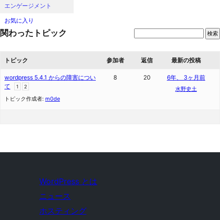
エンゲージメント
お気に入り
関わったトピック
トピック
参加者
返信
最新の投稿
wordpress 5.4.1 からの障害につい
8
20
6年、 3ヶ月前
て
1
2
水野史土
トピック作成者:
m0de
WordPress とは
ニュース
ホスティング