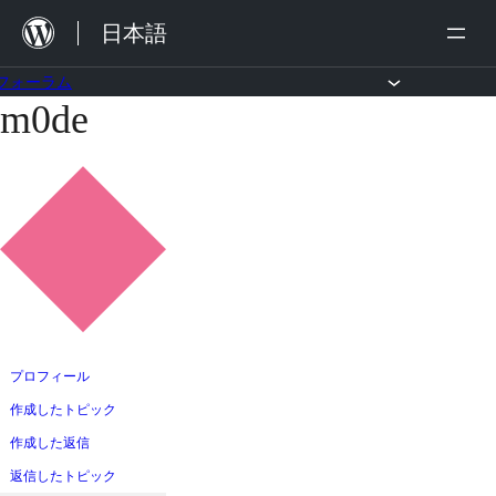
内
日本語
容
を
フォーラム
m0de
コ
ス
ン
キ
テ
ッ
ン
プ
ツ
へ
ス
キ
ッ
プロフィール
プ
作成したトピック
作成した返信
返信したトピック