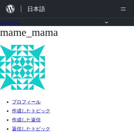
内
日本語
容
を
フォーラム
mame_mama
コ
ス
ン
キ
テ
ッ
ン
プ
ツ
へ
ス
キ
プロフィール
ッ
作成したトピック
プ
作成した返信
返信したトピック