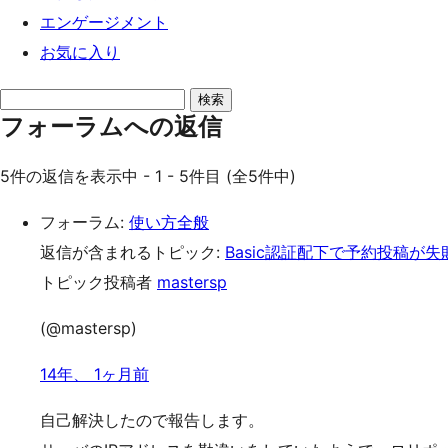
エンゲージメント
お気に入り
返
フォーラムへの返信
信
を
5件の返信を表示中 - 1 - 5件目 (全5件中)
検
索
フォーラム:
使い方全般
返信が含まれるトピック:
Basic認証配下で予約投稿が失
トピック投稿者
mastersp
(@mastersp)
14年、 1ヶ月前
自己解決したので報告します。