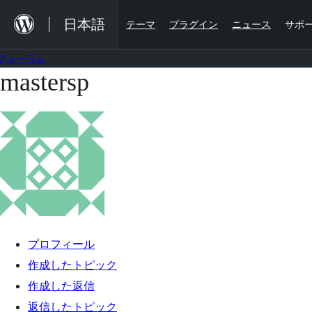
内
日本語
テーマ
プラグイン
ニュース
サポ
容
を
フォーラム
ス
mastersp
コ
キ
ン
ッ
テ
プ
ン
ツ
へ
ス
キ
プロフィール
ッ
作成したトピック
プ
作成した返信
返信したトピック