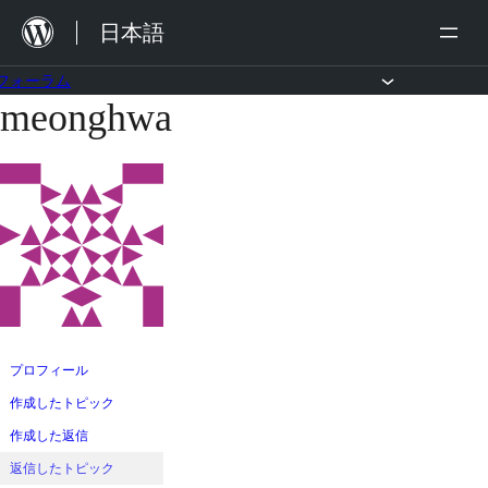
内
日本語
容
を
フォーラム
meonghwa
コ
ス
ン
キ
テ
ッ
ン
プ
ツ
へ
ス
キ
ッ
プロフィール
プ
作成したトピック
作成した返信
返信したトピック