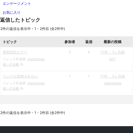
エンゲージメント
お気に入り
返信したトピック
2件の返信を表示中 - 1 - 2件目 (全2件中)
トピック
参加者
返信
最新の投稿
突然500エラー
3
4
17年、 1ヶ月前
トピック作成者:
meonghwa
KKT
使い方全般
内
リンクが反映されない
1
1
17年、 3ヶ月前
トピック作成者:
meonghwa
meonghwa
使い方全般
内
2件の返信を表示中 - 1 - 2件目 (全2件中)