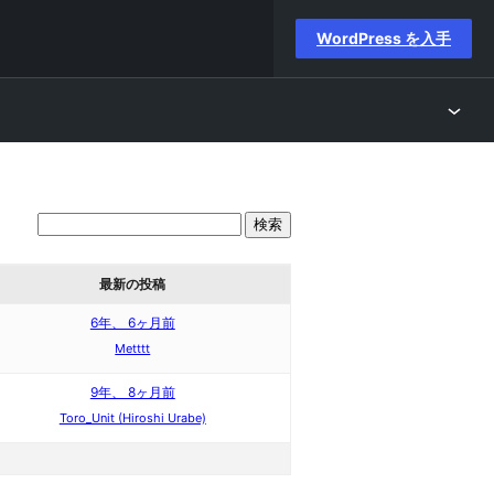
WordPress を入手
最新の投稿
6年、 6ヶ月前
Metttt
9年、 8ヶ月前
Toro_Unit (Hiroshi Urabe)