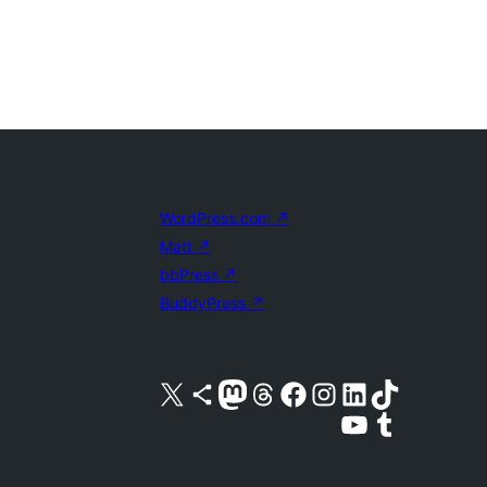
WordPress.com
↗
Matt
↗
bbPress
↗
BuddyPress
↗
X (旧 Twitter) アカウントへ
Bluesky アカウントへ
Mastodon アカウントへ
Threads アカウントへ
Facebook ページへ
Instagram アカウントへ
LinkedIn アカウントへ
TikTok アカウントへ
YouTube チャンネルへ
Tumblr アカウントへ