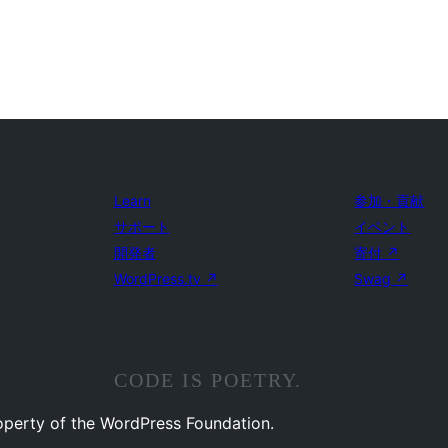
Learn
参加・貢献
サポート
イベント
開発者
寄付
↗
WordPress.tv
↗
Swag
↗
CODE IS POETRY.
operty of the WordPress Foundation.