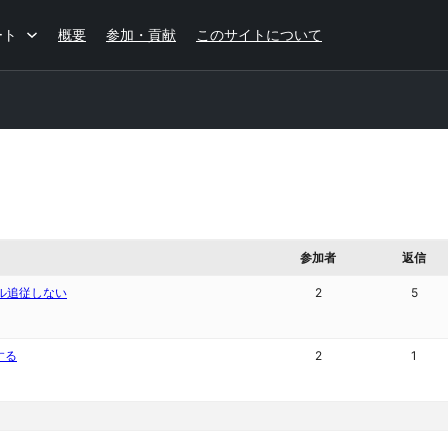
ート
概要
参加・貢献
このサイトについて
参加者
返信
ール追従しない
2
5
する
2
1