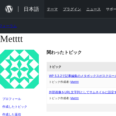
内
日本語
テーマ
プラグイン
ニュース
サポ
容
を
フォーラム
ス
キ
Metttt
コ
ッ
ン
プ
関わったトピック
テ
ン
トピック
ツ
へ
WP 5.3.2で記事編集のメタボックスがスクロ
トピック作成者:
Metttt
ス
キ
外部画像をURL文字列としてサムネイルに設定
トピック作成者:
Metttt
ッ
プロフィール
プ
作成したトピック
作成した返信