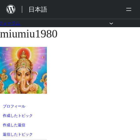
内
日本語
容
を
フォーラム
miumiu1980
コ
ス
ン
キ
テ
ッ
ン
プ
ツ
へ
ス
キ
ッ
プロフィール
プ
作成したトピック
作成した返信
返信したトピック