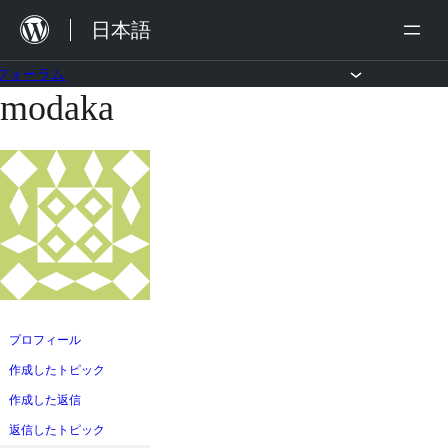
内
日本語
容
を
フォーラム
modaka
コ
ス
ン
キ
テ
ッ
ン
プ
ツ
へ
ス
キ
ッ
プロフィール
プ
作成したトピック
作成した返信
返信したトピック