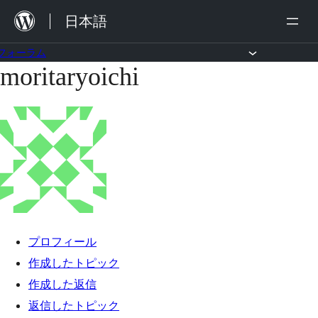
内
日本語
容
を
フォーラム
moritaryoichi
コ
ス
ン
キ
テ
ッ
ン
プ
ツ
へ
ス
キ
プロフィール
ッ
作成したトピック
プ
作成した返信
返信したトピック