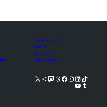
WordPress.com
↗
Matt
↗
bbPress
↗
uture
BuddyPress
↗
X (旧 Twitter) アカウントへ
Bluesky アカウントへ
Mastodon アカウントへ
Threads アカウントへ
Facebook ページへ
Instagram アカウントへ
LinkedIn アカウントへ
TikTok アカウントへ
YouTube チャンネルへ
Tumblr アカウントへ