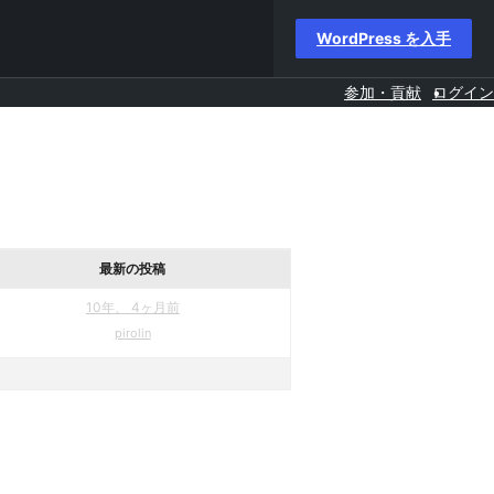
WordPress を入手
参加・貢献
ログイン
最新の投稿
10年、 4ヶ月前
pirolin