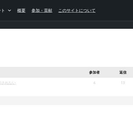
ート
概要
参加・貢献
このサイトについて
参加者
返信
表示されない
4
13