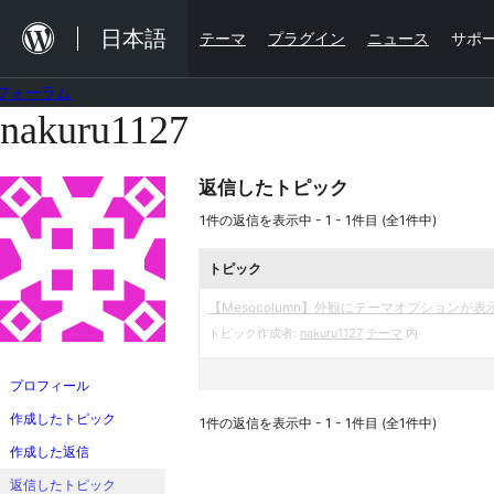
内
日本語
テーマ
プラグイン
ニュース
サポ
容
を
フォーラム
ス
nakuru1127
コ
キ
ン
ッ
返信したトピック
テ
プ
ン
1件の返信を表示中 - 1 - 1件目 (全1件中)
ツ
トピック
へ
【Mesocolumn】外観にテーマオプションが
ス
トピック作成者:
nakuru1127
テーマ
内
キ
ッ
プロフィール
プ
作成したトピック
1件の返信を表示中 - 1 - 1件目 (全1件中)
作成した返信
返信したトピック