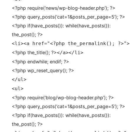
<?php require(‘news/wp-blog-header.php’); ?>
<?php query_posts(‘cat=1&posts_per_page=5’); ?>
<?php if(have_posts()): while(have_posts()):
the_post(); ?>
<li><a href="<?php the_permalink(); ?>">
<?php the_title(); ?>
</a></li>
<?php endwhile; endif; ?>
<?php wp_reset_query(); ?>
</ul>
<ul>
<?php require(‘blog/wp-blog-header.php’); ?>
<?php query_posts(‘cat=1&posts_per_page=5’); ?>
<?php if(have_posts()): while(have_posts()):
the_post(); ?>