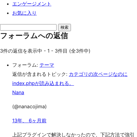
エンゲージメント
お気に入り
返
フォーラムへの返信
信
を
3件の返信を表示中 - 1 - 3件目 (全3件中)
検
索
フォーラム:
テーマ
返信が含まれるトピック:
カテゴリの次ページなのに
index.phpが読み込まれる。
Nana
(@nanacojima)
13年、 6ヶ月前
上記プラグインで解決しなかったので、下記方法で強引