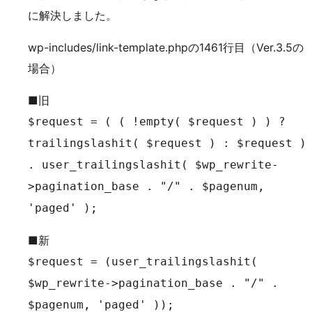
に解決しました。
wp-includes/link-template.phpの1461行目（Ver.3.5の
場合）
■旧
$request = ( ( !empty( $request ) ) ?
trailingslashit( $request ) : $request )
. user_trailingslashit( $wp_rewrite-
>pagination_base . "/" . $pagenum,
'paged' );
■新
$request = (user_trailingslashit(
$wp_rewrite->pagination_base . "/" .
$pagenum, 'paged' ));