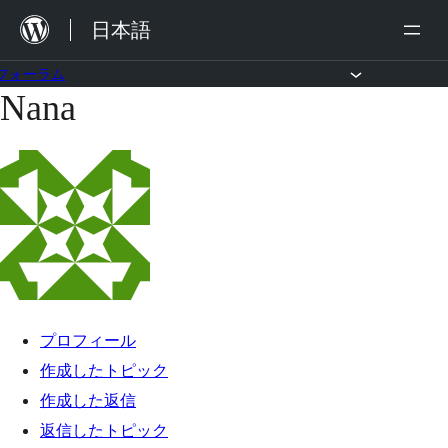
内
日本語
容
を
フォーラム
Nana
コ
ス
ン
キ
テ
ッ
ン
プ
ツ
へ
ス
キ
プロフィール
ッ
作成したトピック
プ
作成した返信
返信したトピック