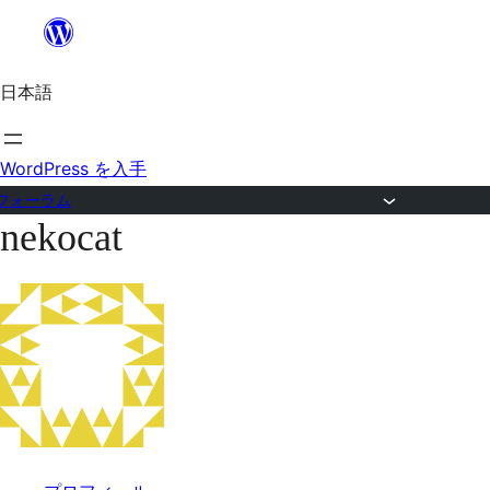
内
容
日本語
を
ス
キ
WordPress を入手
ッ
フォーラム
nekocat
プ
コ
ン
テ
ン
ツ
へ
ス
キ