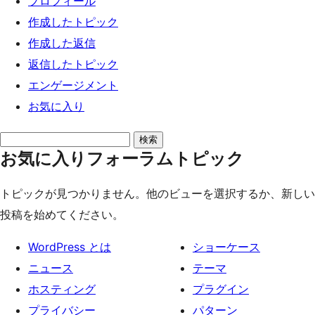
プロフィール
ッ
作成したトピック
プ
作成した返信
返信したトピック
エンゲージメント
お気に入り
ト
お気に入りフォーラムトピック
ピ
ッ
トピックが見つかりません。他のビューを選択するか、新しい
ク
投稿を始めてください。
を
検
WordPress とは
ショーケース
索:
ニュース
テーマ
ホスティング
プラグイン
プライバシー
パターン