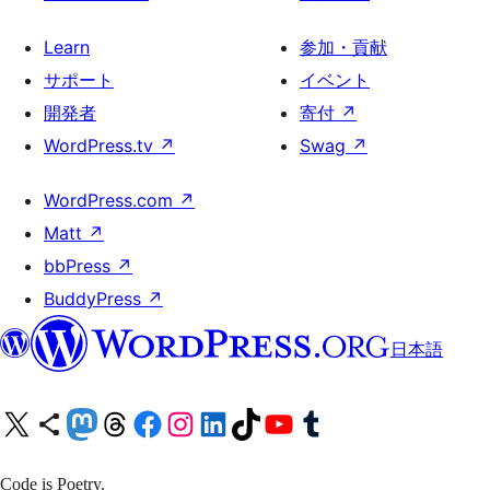
Learn
参加・貢献
サポート
イベント
開発者
寄付
↗
WordPress.tv
↗
Swag
↗
WordPress.com
↗
Matt
↗
bbPress
↗
BuddyPress
↗
日本語
X (旧 Twitter) アカウントへ
Bluesky アカウントへ
Mastodon アカウントへ
Threads アカウントへ
Facebook ページへ
Instagram アカウントへ
LinkedIn アカウントへ
TikTok アカウントへ
YouTube チャンネルへ
Tumblr アカウントへ
Code is Poetry.