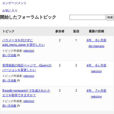
エンゲージメント
お気に入り
開始したフォーラムトピック
トピック
参加者
返信
最新の投稿
パラメータを付けずに
2
1
4年、 6ヶ月前
add_menu_page を実行したい
Aki Hamano
トピック作成者:
nekoton
使い方全般
内
管理画面の指定ページで、jQueryの
2
2
4年、 6ヶ月前
バージョンを変更したい
nekoton
トピック作成者:
nekoton
使い方全般
内
$wpdb->prepare() で生成されたク
2
2
4年、 7ヶ月前
エリを取得できますか？
nekoton
トピック作成者:
nekoton
使い方全般
内