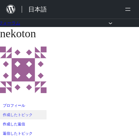
内
日本語
容
を
フォーラム
nekoton
コ
ス
ン
キ
テ
ッ
ン
プ
ツ
へ
ス
キ
ッ
プロフィール
プ
作成したトピック
作成した返信
返信したトピック