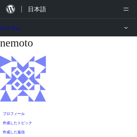
内
日本語
容
を
フォーラム
ス
nemoto
コ
キ
ン
ッ
テ
プ
ン
ツ
へ
ス
キ
ッ
プロフィール
プ
作成したトピック
作成した返信