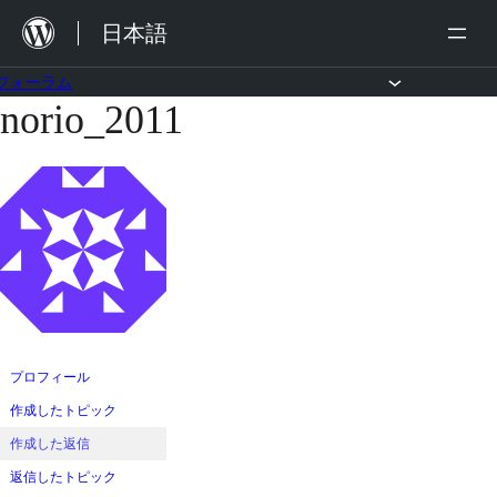
内
日本語
容
を
フォーラム
norio_2011
コ
ス
ン
キ
テ
ッ
ン
プ
ツ
へ
ス
キ
ッ
プロフィール
プ
作成したトピック
作成した返信
返信したトピック