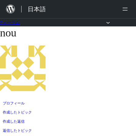
内
日本語
容
を
フォーラム
nou
コ
ス
ン
キ
テ
ッ
ン
プ
ツ
へ
ス
キ
ッ
プロフィール
プ
作成したトピック
作成した返信
返信したトピック