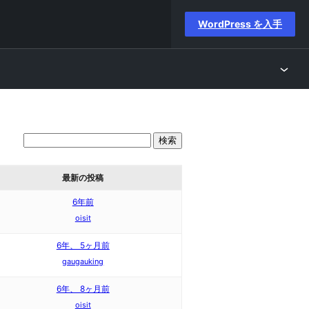
WordPress を入手
最新の投稿
6年前
oisit
6年、 5ヶ月前
gaugauking
6年、 8ヶ月前
oisit