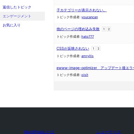
返信したトピック
子カテゴリーが表示されない。
エンゲージメント
トピック作成者:
youcancan
お気に入り
他のページの埋め込み失敗
1
2
トピック作成者:
hato777
CSSが反映されない
1
2
トピック作成者:
amryllis
ewww-image-optimizer アップデート後エラ
トピック作成者:
oisit
WordPress とは
ショーケース