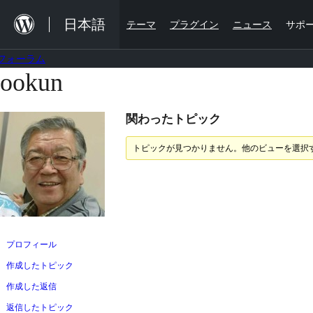
内
日本語
テーマ
プラグイン
ニュース
サポ
容
を
フォーラム
ス
ookun
コ
キ
ン
ッ
関わったトピック
テ
プ
ン
トピックが見つかりません。他のビューを選択
ツ
へ
ス
キ
ッ
プロフィール
プ
作成したトピック
作成した返信
返信したトピック