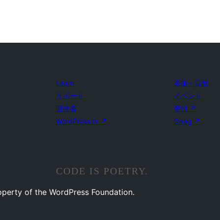
Learn
参加・貢献
サポート
イベント
開発者
寄付
↗
WordPress.tv
↗
Swag
↗
CODE IS POETRY.
operty of the WordPress Foundation.