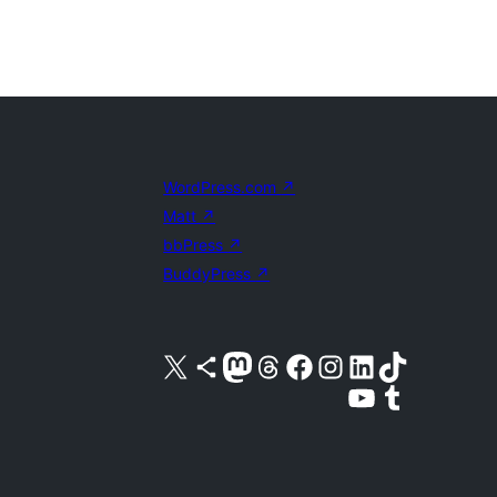
WordPress.com
↗
Matt
↗
bbPress
↗
BuddyPress
↗
X (旧 Twitter) アカウントへ
Bluesky アカウントへ
Mastodon アカウントへ
Threads アカウントへ
Facebook ページへ
Instagram アカウントへ
LinkedIn アカウントへ
TikTok アカウントへ
YouTube チャンネルへ
Tumblr アカウントへ