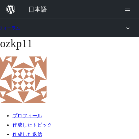
内
日本語
容
を
フォーラム
ス
ozkp11
コ
キ
ン
ッ
テ
プ
ン
ツ
へ
ス
キ
プロフィール
ッ
作成したトピック
プ
作成した返信