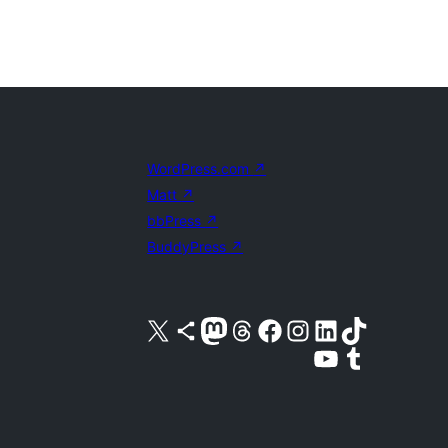
WordPress.com
↗
Matt
↗
bbPress
↗
BuddyPress
↗
X (旧 Twitter) アカウントへ
Bluesky アカウントへ
Mastodon アカウントへ
Threads アカウントへ
Facebook ページへ
Instagram アカウントへ
LinkedIn アカウントへ
TikTok アカウントへ
YouTube チャンネルへ
Tumblr アカウントへ