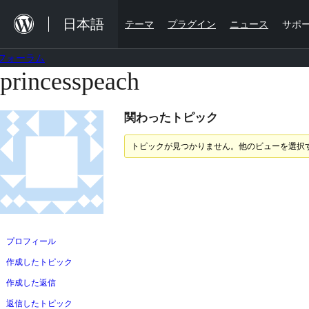
内
日本語
テーマ
プラグイン
ニュース
サポ
容
を
フォーラム
ス
princesspeach
コ
キ
ン
ッ
関わったトピック
テ
プ
ン
トピックが見つかりません。他のビューを選択
ツ
へ
ス
キ
ッ
プロフィール
プ
作成したトピック
作成した返信
返信したトピック