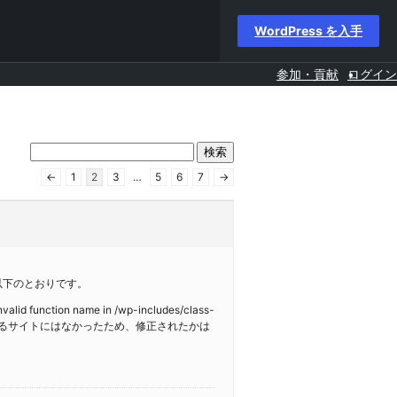
WordPress を入手
参加・貢献
ログイン
←
1
2
3
…
5
6
7
→
点は以下のとおりです。
invalid function name in /wp-includes/class-
が管理するサイトにはなかったため、修正されたかは