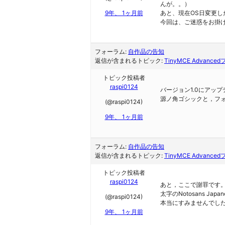
んが。。）
9年、 1ヶ月前
あと、現在OS日変更
今回は、ご迷惑をお掛
フォーラム:
自作品の告知
返信が含まれるトピック:
TinyMCE Advanc
トピック投稿者
raspi0124
バージョン1.0にアッ
源ノ角ゴシックと，フ
(@raspi0124)
9年、 1ヶ月前
フォーラム:
自作品の告知
返信が含まれるトピック:
TinyMCE Advanc
トピック投稿者
raspi0124
あと，ここで謝罪です
太字のNotosans J
(@raspi0124)
本当にすみませんでし
9年、 1ヶ月前