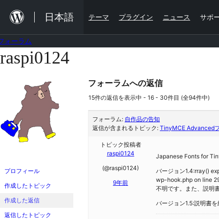
内
日本語
テーマ
プラグイン
ニュース
サポ
容
を
フォーラム
ス
raspi0124
コ
キ
ン
ッ
フォーラムへの返信
テ
プ
ン
15件の返信を表示中 - 16 - 30件目 (全94件中)
ツ
フォーラム:
自作品の告知
へ
返信が含まれるトピック:
TinyMCE Advanc
ス
トピック投稿者
raspi0124
キ
Japanese Font
(@raspi0124)
ッ
プロフィール
バージョン1.4:rray() expect
wp-hook.php 
9年前
プ
作成したトピック
不明です。また、説明
作成した返信
バージョン1.5:説明書
返信したトピック