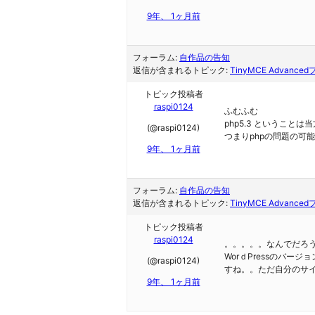
9年、 1ヶ月前
フォーラム:
自作品の告知
返信が含まれるトピック:
TinyMCE Advanc
トピック投稿者
raspi0124
ふむふむ
php5.3 ということ
(@raspi0124)
つまりphpの問題の可
9年、 1ヶ月前
フォーラム:
自作品の告知
返信が含まれるトピック:
TinyMCE Advanc
トピック投稿者
raspi0124
。。。。。なんでだろ
WorｄPressのバ
(@raspi0124)
すね。。ただ自分のサイ
9年、 1ヶ月前