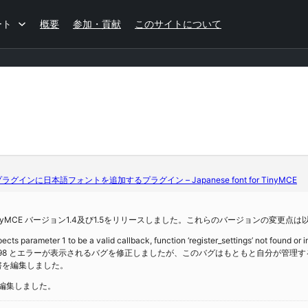
ート
概要
参加・貢献
このサイトについて
edプラグインに日本語フォントを追加するプラグイン – Japanese font for TinyMCE
s for TinyMCE バージョン1.4及び1.5をリリースしました。これらのバージョンの変更
s parameter 1 to be a valid callback, function ‘register_settings’ not found or 
on line 298 とエラーが表示されるバグを修正しましたが、このバグはもともと自分
書を編集しました。
を編集しました。