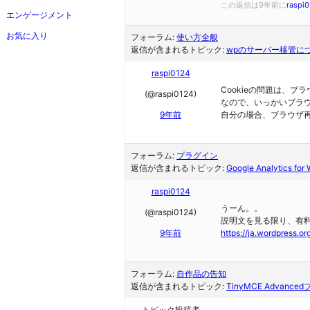
この返信は9年前に
raspi
エンゲージメント
お気に入り
フォーラム:
使い方全般
返信が含まれるトピック:
wpのサーバー移管に
raspi0124
Cookieの問題は、
(@raspi0124)
なので、いっかいブラ
9年前
自分の場合、ブラウザ
フォーラム:
プラグイン
返信が含まれるトピック:
Google Analytics
raspi0124
うーん。。
(@raspi0124)
説明文を見る限り、有
9年前
https://ja.wordpress.o
フォーラム:
自作品の告知
返信が含まれるトピック:
TinyMCE Advanc
トピック投稿者