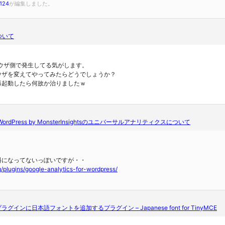
0124
が編集しました。
ついて
ブラウザ側で発生してる気がします。
ウザを変えてやってみたらどうでしょうか？
再起動したら何故か治りましたｗ
 for WordPress by MonsterInsightsのユニバーサルアナリティクスについて
料になってないっぽいですが・・
rg/plugins/google-analytics-for-wordpress/
edプラグインに日本語フォントを追加するプラグイン – Japanese font for TinyMCE