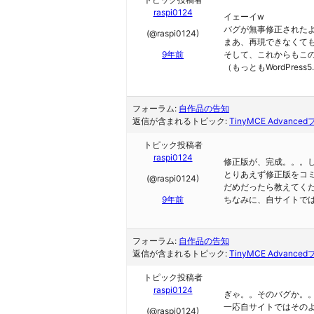
raspi0124
イェーイw
バグが無事修正された
(@raspi0124)
まあ、再現できなくて
9年前
そして、これからもこ
（もっともWordPre
フォーラム:
自作品の告知
返信が含まれるトピック:
TinyMCE Advanc
トピック投稿者
raspi0124
修正版が、完成。。。
とりあえず修正版をコ
(@raspi0124)
だめだったら教えてく
9年前
ちなみに、自サイトで
フォーラム:
自作品の告知
返信が含まれるトピック:
TinyMCE Advanc
トピック投稿者
raspi0124
ぎゃ。。そのバグか。
一応自サイトではその
(@raspi0124)