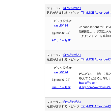
フォーラム:
自作品の告知
返信が含まれるトピック:
TinyMCE Advanc
トピック投稿者
raspi0124
Japanese font f
新機能は。。実際にあ
(@raspi0124)
（ただフォントを追加
9年、 1ヶ月前
フォーラム:
自作品の告知
返信が含まれるトピック:
TinyMCE Advanc
トピック投稿者
raspi0124
げんざい、 新しく導
答えてくださると嬉し
(@raspi0124)
https://raspi-
9年、 1ヶ月前
diary.com/wordpr
フォーラム:
自作品の告知
返信が含まれるトピック:
TinyMCE Advanc