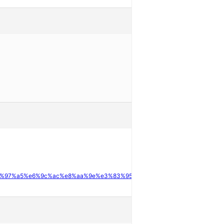
%e6%97%a5%e6%9c%ac%e8%aa%9e%e3%83%95%e3%82%a9%e3%83%b3%e