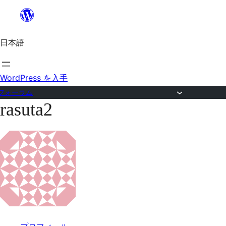
内
容
日本語
を
ス
キ
WordPress を入手
ッ
フォーラム
rasuta2
プ
コ
ン
テ
ン
ツ
へ
ス
キ