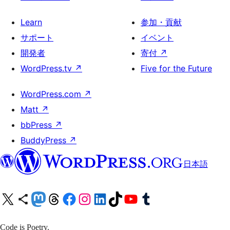
Learn
参加・貢献
サポート
イベント
開発者
寄付
↗
WordPress.tv
↗
Five for the Future
WordPress.com
↗
Matt
↗
bbPress
↗
BuddyPress
↗
日本語
X (旧 Twitter) アカウントへ
Bluesky アカウントへ
Mastodon アカウントへ
Threads アカウントへ
Facebook ページへ
Instagram アカウントへ
LinkedIn アカウントへ
TikTok アカウントへ
YouTube チャンネルへ
Tumblr アカウントへ
Code is Poetry.