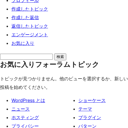
プロフィール
ッ
作成したトピック
プ
作成した返信
返信したトピック
エンゲージメント
お気に入り
ト
お気に入りフォーラムトピック
ピ
ッ
トピックが見つかりません。他のビューを選択するか、新しい
ク
投稿を始めてください。
を
検
WordPress とは
ショーケース
索:
ニュース
テーマ
ホスティング
プラグイン
プライバシー
パターン