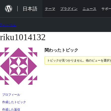
内
日本語
テーマ
プラグイン
ニュース
サポ
容
を
フォーラム
ス
キ
riku1014132
コ
ッ
ン
プ
関わったトピック
テ
ン
トピックが見つかりません。他のビューを選択
ツ
へ
ス
キ
ッ
プロフィール
プ
作成したトピック
作成した返信