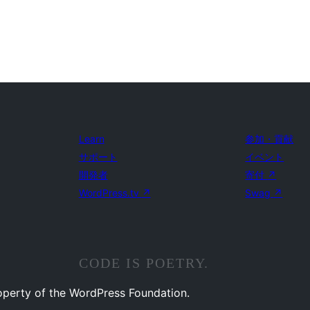
Learn
参加・貢献
サポート
イベント
開発者
寄付
↗
WordPress.tv
↗
Swag
↗
CODE IS POETRY.
operty of the WordPress Foundation.