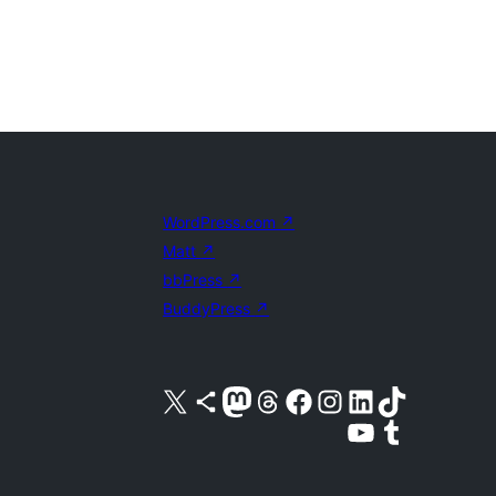
WordPress.com
↗
Matt
↗
bbPress
↗
BuddyPress
↗
X (旧 Twitter) アカウントへ
Bluesky アカウントへ
Mastodon アカウントへ
Threads アカウントへ
Facebook ページへ
Instagram アカウントへ
LinkedIn アカウントへ
TikTok アカウントへ
YouTube チャンネルへ
Tumblr アカウントへ